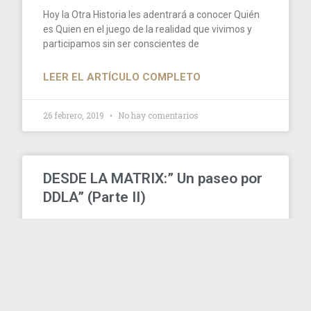
Hoy la Otra Historia les adentrará a conocer Quién
es Quien en el juego de la realidad que vivimos y
participamos sin ser conscientes de
LEER EL ARTÍCULO COMPLETO
26 febrero, 2019
No hay comentarios
DESDE LA MATRIX:” Un paseo por
DDLA” (Parte II)
Como continuación a la publicación anterior,
comparto la parte II de la entrevista con Miguel
Celades (Desde la Matrix), con la que terminamos
el paseo
LEER EL ARTÍCULO COMPLETO