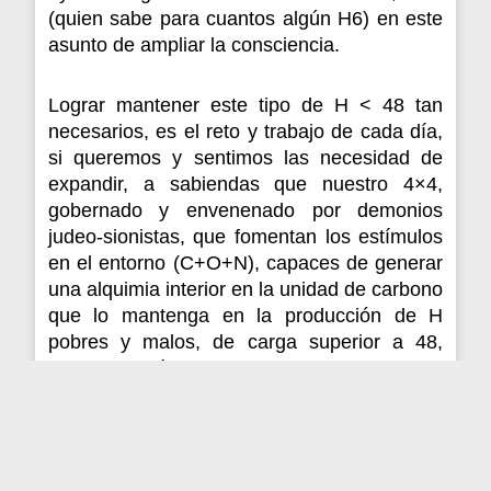
(quien sabe para cuantos algún H6) en este
asunto de ampliar la consciencia.
Lograr mantener este tipo de H < 48 tan
necesarios, es el reto y trabajo de cada día,
si queremos y sentimos las necesidad de
expandir, a sabiendas que nuestro 4×4,
gobernado y envenenado por demonios
judeo-sionistas, que fomentan los estímulos
en el entorno (C+O+N), capaces de generar
una alquimia interior en la unidad de carbono
que lo mantenga en la producción de H
pobres y malos, de carga superior a 48,
deseable mínimo en H96 y hacia hacia
arriba.
Esto como dice An en la entrevista, puede
evitarse si eliminamos cualquier atisbo de