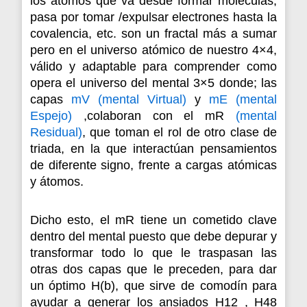
los átomos que va desde formar moléculas,
pasa por tomar /expulsar electrones hasta la
covalencia, etc. son un fractal más a sumar
pero en el universo atómico de nuestro 4×4,
válido y adaptable para comprender como
opera el universo del mental 3×5 donde; las
capas
mV (mental Virtual)
y
mE (mental
Espejo)
,colaboran con el mR
(mental
Residual)
, que toman el rol de otro clase de
triada, en la que interactúan pensamientos
de diferente signo, frente a cargas atómicas
y átomos.
Dicho esto, el mR tiene un cometido clave
dentro del mental puesto que debe depurar y
transformar todo lo que le traspasan las
otras dos capas que le preceden, para dar
un óptimo H(b), que sirve de comodín para
ayudar a generar los ansiados H12 , H48