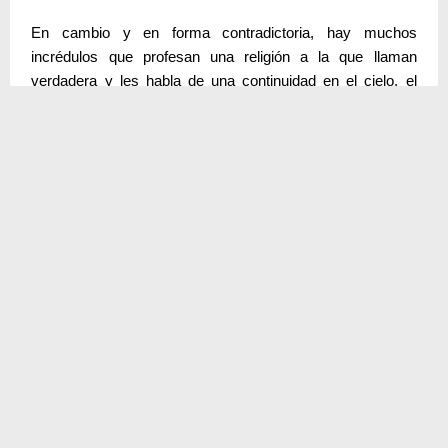
En cambio y en forma contradictoria, hay muchos
incrédulos que profesan una religión a la que llaman
verdadera y les habla de una continuidad en el cielo, el
infierno o el purgatorio. Curiosamente y por ser ésta su Fe,
no critican, ni hacen burla o ridiculizan.
Link Vídeo
https://superocho.org/v/lWp5AU
Entorno Humano © 2026 | info@entornohumano.es