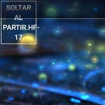
Ir
Main
SOLTAR
al
Entorno Humano
Men
contenido
AL
PARTIR.HF-
17