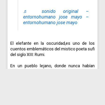
♬ sonido original –
entornohumano jose mayo –
entornohumano jose mayo
El elefante en la oscuridad,es uno de los
cuentos emblemáticos del mistico poeta sufi
del siglo XIII: Rumi.
En un pueblo lejano, donde nunca habían
visto un elefante, llegó uno por la noche.
Los aldeanos estaban ansiosos por
conocerlo, pero el lugar donde lo tenían era
oscuro, sin luz, y nadie podía verlo.
Entonces, uno por uno, fueron entrando a