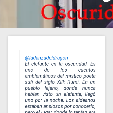
@ladanzadeldragon
El elefante en la oscuridad, Es
uno de los cuentos
emblemáticos del mistico poeta
sufi del siglo XIII: Rumi. En un
pueblo lejano, donde nunca
habían visto un elefante, llegó
uno por la noche. Los aldeanos
estaban ansiosos por conocerlo,
pero el lugar donde lo tenían era