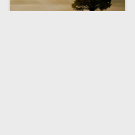
Experiencias Cercanas a la Vida.
Entrevista parte 4
¿DE DÓNDE VIENE ESTA INFORMACIÓN? Todo lo
comentado hasta ahora sobre ECV, forma parte de
mi trabajo existencial y, para llegar a este punto,
tuve
LEER EL ARTÍCULO COMPLETO
4 agosto, 2024
No hay comentarios