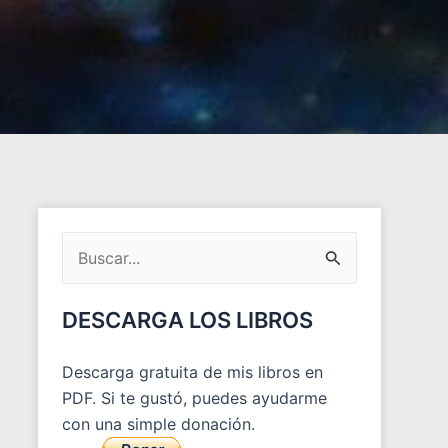
ARCHIVOS
DEL
Buscar
BLOG
por:
DESCARGA LOS LIBROS
Descarga gratuita de mis libros en
PDF. Si te gustó, puedes ayudarme
con una simple donación.