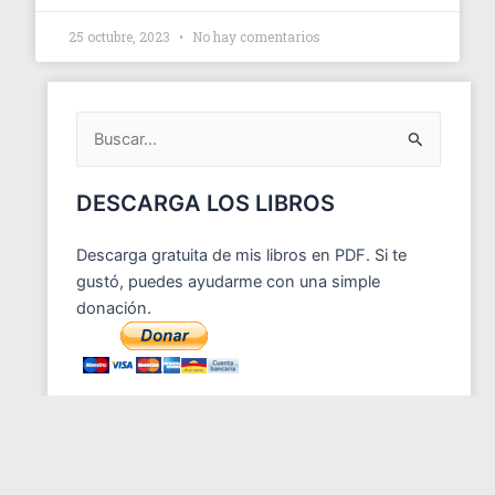
25 octubre, 2023
No hay comentarios
ARCHIVOS
DEL
BLOG
Buscar
por:
DESCARGA LOS LIBROS
Descarga gratuita de mis libros en PDF. Si te
gustó, puedes ayudarme con una simple
donación.
ENTRADAS RECIENTES
Saber soltar a tiempo