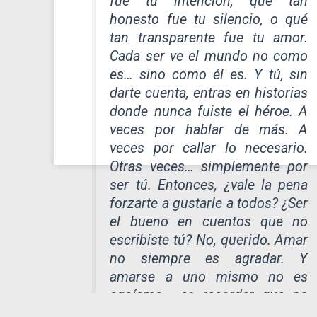
fue tu intención, qué tan
honesto fue tu silencio, o qué
tan transparente fue tu amor.
Cada ser ve el mundo no como
es… sino como él es. Y tú, sin
darte cuenta, entras en historias
donde nunca fuiste el héroe. A
veces por hablar de más. A
veces por callar lo necesario.
Otras veces… simplemente por
ser tú. Entonces, ¿vale la pena
forzarte a gustarle a todos? ¿Ser
el bueno en cuentos que no
escribiste tú? No, querido. Amar
no siempre es agradar. Y
amarse a uno mismo no es
egoísmo… es recordar que no
estás aquí para complacer, sino