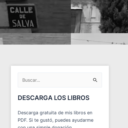
ARCHIVOS
DEL
Buscar
BLOG
por:
DESCARGA LOS LIBROS
Descarga gratuita de mis libros en
PDF. Si te gustó, puedes ayudarme
con una simple donación.