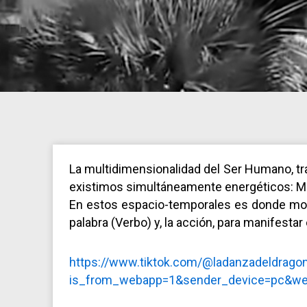
La multidimensionalidad del Ser Humano, tra
existimos simultáneamente energéticos: Me
En estos espacio-temporales es donde mora
palabra (Verbo) y, la acción, para manifestar
https://www.tiktok.com/@ladanzadeldrag
is_from_webapp=1&sender_device=pc&w