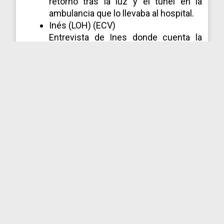
retorno tras la luz y el tunel en la
ambulancia que lo llevaba al hospital.
Inés (LOH) (ECV)
Entrevista de Ines donde cuenta la
parte del accidente de
circulación y, su
salida del cuerpo mas el posterior
reingreso. (Enviar a Salina corte de la
entrevista).
La caida en el tunel como un torbellino,
es comun a otros testimonios de
sujetos que han pasado por esa
experiencia.
* Rocio Maldonado (ECV).
Experiencia de su hijo Facundo de
adolescente tras recibir un golpe
en la cabeza por un compañero en
el colegio. (Enviar a Salinas video
en audio) Es la unica ECV que
conozco de forma directa en