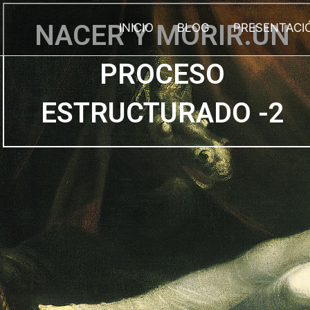
Ir
al
NACER Y MORIR.UN
INICIO
BLOG
PRESENTACI
contenido
PROCESO
ESTRUCTURADO -2