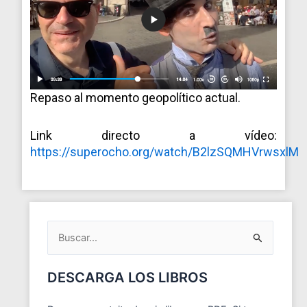
Repaso al momento geopolítico actual.
Link directo a vídeo:
https://superocho.org/watch/B2lzSQMHVrwsxlM
ARCHIVOS
DEL
BLOG
Buscar
por:
DESCARGA LOS LIBROS