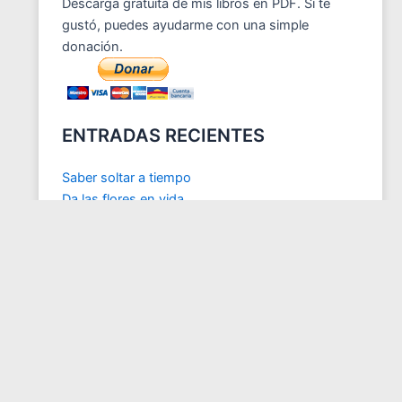
Descarga gratuita de mis libros en PDF. Si te
gustó, puedes ayudarme con una simple
donación.
ENTRADAS RECIENTES
Saber soltar a tiempo
Da las flores en vida
Aprendiendo a llorar.
Entrevista: Multidimensionalidad del Ser humano
El elefante en la oscuridad
COMENTARIOS RECIENTES
Juan Olmedo
en
DIMENSIONES Y ESPACIOS
MATRICIALES
Juan Carlos Otoya
en
ACTUALIZACION