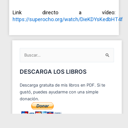
Link directo a vídeo:
https://superocho.org/watch/DieKDYsKedbHT4f
ARCHIVOS
DEL
BLOG
Buscar
por:
DESCARGA LOS LIBROS
Descarga gratuita de mis libros en PDF. Si te
gustó, puedes ayudarme con una simple
donación.
ENTRADAS RECIENTES