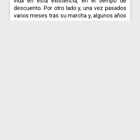
vida en ésta existencia, en el tiempo de
descuento. Por otro lado y, una vez pasados
varios meses tras su marcha y, algunos años
para terminar este libro, logré averiguar y
comprender, cuál es parte de mi propósito y
trabajo que me trajo a esta existencia.
Extraño o raro para algunos y fantasioso para
otros, lo importante es lo que resuena en mí
y, saber que tengo que hacer. Creemos a
veces que, enlazar puede tener el propósito
de hacer proezas y gestas de héroes, cuando
en verdad, puede ser tan simple y sencillo
como aprender a freir un huevo, ¡¡ Pero que
huevo ¡¡, nada más y nada menos que el de
cada uno pues, como ese, no habrá otro igual.
Volviendo al tema de mi Tía, cuando logré
cerrar los flecos sueltos, no fui consciente
del ejercicio de conexión con mis seres
queridos que ya no están aquí pero, viven y