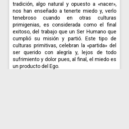
tradición, algo natural y opuesto a «nacer»,
nos han enseñado a tenerte miedo y, verlo
tenebroso cuando en otras culturas
primigenias, es considerada como el final
exitoso, del trabajo que un Ser Humano que
cumplió su misión y partió. Este tipo de
culturas primitivas, celebran la «partida» del
ser querido con alegría y, lejos de todo
sufrimiento y dolor pues, al final, el miedo es
un producto del Ego.
El Ego sabe que cuando la máquina,
contenedor, avatar o traje que llevamos
perece, el Ego muere y es temeroso por su
razón de subsistir.
Esta área enigmática, dónde el método
científico se queda acotado, ha despertado