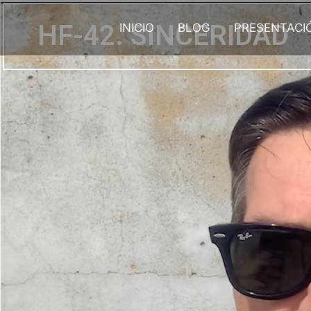
Ir
al
HF-42. SINCERIDAD
INICIO
BLOG
PRESENTACI
contenido