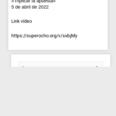
«Triplicar la apuesta»
5 de abril de 2022
Link vídeo
https://superocho.org/v/sxbjMy
ARCHIVOS
DEL
BLOG
Buscar
por:
DESCARGA LOS LIBROS
Descarga gratuita de mis libros en PDF. Si te
gustó, puedes ayudarme con una simple
donación.