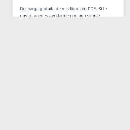
Descarga gratuita de mis libros en PDF. Si te
gustó, puedes ayudarme con una simple
donación.
ENTRADAS RECIENTES
Saber soltar a tiempo
Da las flores en vida
Aprendiendo a llorar.
Entrevista: Multidimensionalidad del Ser humano
El elefante en la oscuridad
COMENTARIOS RECIENTES
Juan Olmedo
en
DIMENSIONES Y ESPACIOS
MATRICIALES