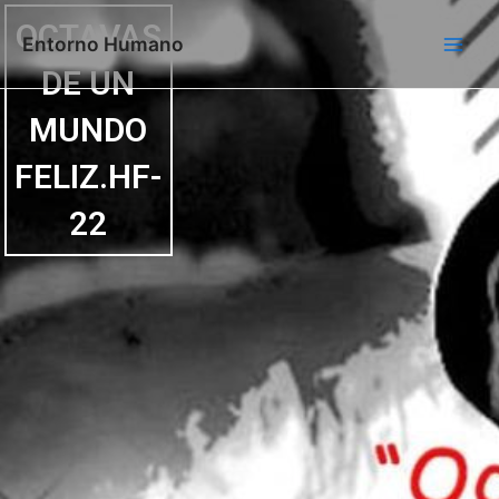
Ir
Main
OCTAVAS
al
Entorno Humano
Men
contenido
DE UN
MUNDO
FELIZ.HF-
22