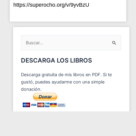
https://superocho.org/v/9yvBzU
ARCHIVOS
DEL
BLOG
Buscar
por:
DESCARGA LOS LIBROS
Descarga gratuita de mis libros en PDF. Si te
gustó, puedes ayudarme con una simple
donación.
ENTRADAS RECIENTES
Saber soltar a tiempo