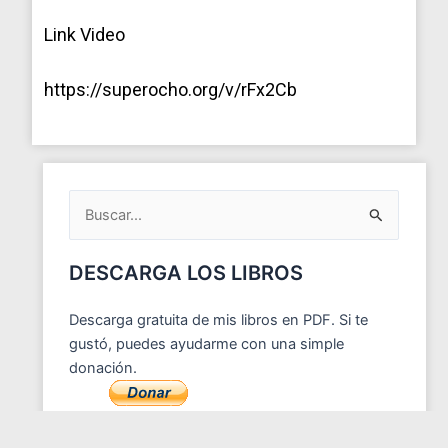
Link Video
https://superocho.org/v/rFx2Cb
ARCHIVOS
DEL
BLOG
Buscar
por:
DESCARGA LOS LIBROS
Descarga gratuita de mis libros en PDF. Si te
gustó, puedes ayudarme con una simple
donación.