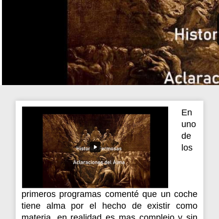
En
uno
de
los
primeros programas comenté que un coche
tiene alma por el hecho de existir como
materia, en realidad es mas complejo y sin