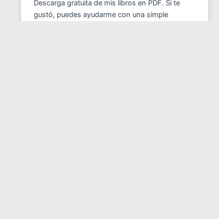
Descarga gratuita de mis libros en PDF. Si te
gustó, puedes ayudarme con una simple
donación.
ENTRADAS RECIENTES
Saber soltar a tiempo
Da las flores en vida
Aprendiendo a llorar.
Entrevista: Multidimensionalidad del Ser humano
El elefante en la oscuridad
COMENTARIOS RECIENTES
Juan Olmedo
en
DIMENSIONES Y ESPACIOS
MATRICIALES
Juan Carlos Otoya
en
ACTUALIZACION