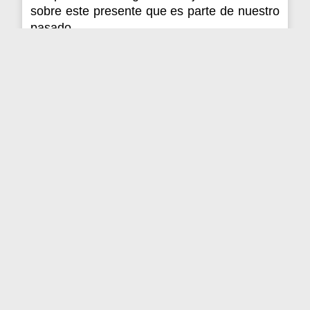
sobre este presente que es parte de nuestro
pasado.
Confío que los MS nos iluminen para
disfrutar creando muchas
“Historias
Fermosas”
, que les ayuden a recordar, pues
tan solo somos, quienes continúan en
grupos de Siete, un camino que
emprendimos hace eones.
VIDEO: La Escala del Saber
Link
https://superocho.org/v/13CVdy