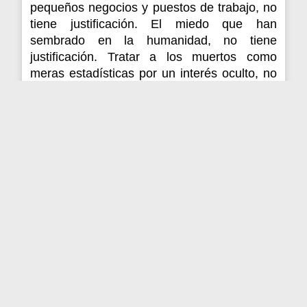
pequeños negocios y puestos de trabajo, no
tiene justificación. El miedo que han
sembrado en la humanidad, no tiene
justificación. Tratar a los muertos como
meras estadísticas por un interés oculto, no
tiene justificación. Cortar la libertad y
derechos de millones de personas para que
la mentira cobre vida, no tiene justificación.
Son tantos los delitos cometidos por actos
inhumanos, que su traición no quedará
impune
porque toda energía, tiende al
equilibrio y todo movimiento energético
tiende a proyectarse, y aunque el resultado
final depende de la intención inicial, no hay
que olvidar que esta depende del grado de
consciencia
(Energías I )