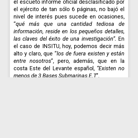
el escueto informe oficial desclasificado por
el ejército de tan sólo 6 páginas, no bajó el
nivel de interés pues sucede en ocasiones,
“
qué más que una cantidad tediosa de
información, reside en los pequeños detalles,
las claves del éxito de una investigación”.
En
el caso de INSITU, hoy, podemos decir más
alto y claro, que “
los de fuera existen y están
entre nosotros
”, pero, además, que en la
costa Este del Levante español,
“Existen no
menos de 3 Bases Submarinas E.T
”.
Ahora es turno para que sean ustedes,
quienes juzguen y saquen sus propias
conclusiones con esta séptima y penúltima
entrega, que nos permitió cuadrar el
¿Para
qué?
de esta octava de INSITU.
Morféo de Gea y Mayodel68
VIDEO