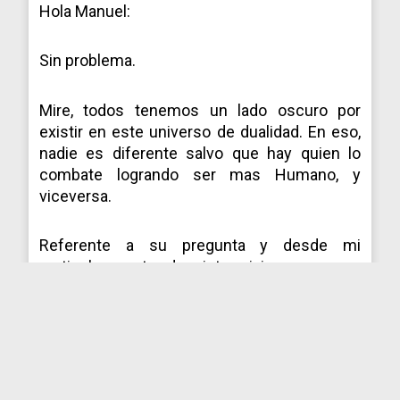
Hola Manuel:
Sin problema.
Mire, todos tenemos un lado oscuro por
existir en este universo de dualidad. En eso,
nadie es diferente salvo que hay quien lo
combate logrando ser mas Humano, y
viceversa.
Referente a su pregunta y desde mi
particular punto de vista, vivimos en una
realidad que promueven y en la que reinan los
demonios
,
https://www.cialispascherfr24.com/cialis-et-
le-diabete/
pues este ciclo final, pertenece a
su tiempo y cosecha (llamado por los
Vedas; Kali Yuga), por consiguiente, el