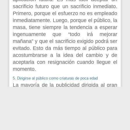
sacrificio futuro que un sacrificio inmediato.
Primero, porque el esfuerzo no es empleado
inmediatamente. Luego, porque el público, la
masa, tiene siempre la tendencia a esperar
ingenuamente que “todo irá mejorar
mañana” y que el sacrificio exigido podrá ser
evitado. Esto da más tiempo al público para
acostumbrarse a la idea del cambio y de
aceptarla con resignación cuando llegue el
momento.
5. Dirigirse al público como criaturas de poca edad
La mayoría de la publicidad dirigida al gran
público utiliza discurso, argumentos,
personajes y entonación particularmente
infantiles, muchas veces próximos a la
debilidad, como si el espectador fuese una
criatura de poca edad o un deficiente mental.
Cuanto más se intente buscar engañar al