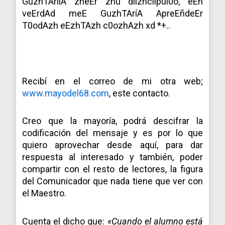
GuzhTAriiA zheEr zhu diizhciipul0o, eEñ
veErdAd meE GuzhTAríA ApreEñdeEr
T0odAzh eEzhTAzh c0ozhAzh xd *+..
Recibí en el correo de mi otra web;
www.mayodel68.com
, este contacto.
Creo que la mayoría, podrá descifrar la
codificación del mensaje y es por lo que
quiero aprovechar desde aquí, para dar
respuesta al interesado y también, poder
compartir con el resto de lectores, la figura
del Comunicador que nada tiene que ver con
el Maestro.
Cuenta el dicho que:
«Cuando el alumno está