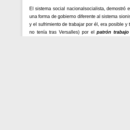
El sistema social nacionalsocialista, demostró
una forma de gobierno diferente al sistema sioni
y el sufrimiento de trabajar por él, era posible y
no tenía tras Versalles) por el
patrón trabajo
nacional y emitiría su propia moneda.
Para el lobby judío y su poder
hegemónico, el na
la Unidad del Pueblo residía la fuerza, sustentad
En 1933 el Daily Express, publicaba la decla
guerra de Judea (el grupo lobbies y empresas 
ostentan el poder mundial), vieron el c
la
amenaza
que se cernía sobre su mentira mile
la que vienen manipulando en el planeta y
bajo el sello del sionismo.