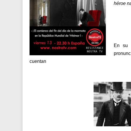
héroe na
En su v
pronunci
cuentan