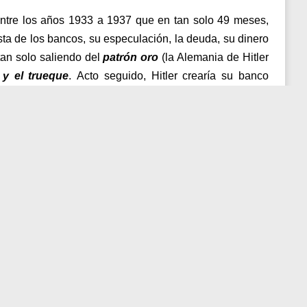
 entre los años 1933 a 1937 que en tan solo 49 meses,
sta de los bancos, su especulación, la deuda, su dinero
 tan solo saliendo del
patrón oro
(la Alemania de Hitler
 y el trueque
.
Acto seguido, Hitler crearía su banco
cionalsocialismo era una alternativa opuesta, donde en
a por un gobierno que trabajaría por y para el Pueblo.
ración de
judías que
alado de
naria, con
 mandando