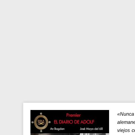
«Nunca
alemane
viejos c