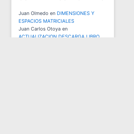
Juan Olmedo
en
DIMENSIONES Y
ESPACIOS MATRICIALES
Juan Carlos Otoya
en
ACTUALIZACION DESCARGA LIBRO
yulian
en
ACTUALIZACION DESCARGA
LIBRO
Mary Janes
en
ACTUALIZACION
DESCARGA LIBRO
Juan Olmedo
en
ACTUALIZACION
DESCARGA LIBRO
ARCHIVOS DEL BLOG