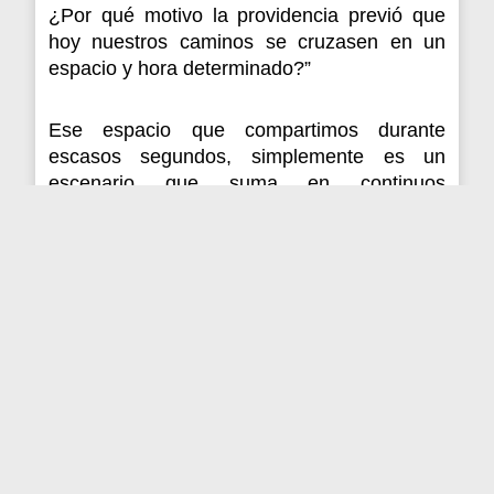
¿Por qué motivo la providencia previó que
hoy nuestros caminos se cruzasen en un
espacio y hora determinado?”
Ese espacio que compartimos durante
escasos segundos, simplemente es un
escenario que suma en continuos
escenarios que dan lugar a mi realidad, en
cada instante de mi existencia. Para
panorama que es común para todos,
también se suma mi presencia, que formará
parte de la realidad de cada sujeto en el
momento del encuentro.
Somos en definitiva, actores deambulando
por escenarios continuos particulares de
otros congéneres y a su vez, viviendo el
nuestro en primera persona.