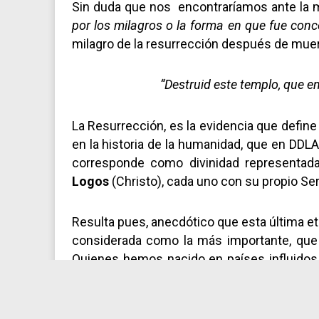
Sin duda que nos encontraríamos ante l
por los milagros o la forma en que fue conc
milagro de la resurrección después de muer
“Destruid este templo, que en
La Resurrección, es la evidencia que define 
en la historia de la humanidad, que en D
corresponde como divinidad representada
Logos
(Christo), cada uno con su propio Ser
Resulta pues, anecdótico que esta última eta
considerada como la más importante, que 
Quienes hemos nacido en países influidos
rama del cristianismo, fuimos educados en l
crecimos con numerosas preguntas a m
veremos caen los propios evangelios c