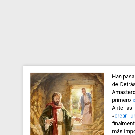
Han pasad
de Detrá
Amasterd
primero
Ante las
«
crear un
finalmen
más impor