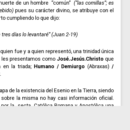
a muerte de un hombre “común”
(“las comillas”; es
ebido)
pues su carácter divino, se atribuye con el
to cumpliendo lo que dijo:
 tres días lo levantaré” (Juan 2-19)
quien fue y a quien representó, una trinidad única
DLA les presentamos como
José.Jesús.Christo
que
 en la triada;
Humano / Demiurgo
(Abraxas)
/
.
pa de la existencia del Esenio en la Tierra, siendo
sobre la misma no hay casi información oficial.
 por la secta Católica Romana y Apostólica una
as tradiciones de la llamada Fe religiosa, muchos
últiples dudas y contradicciones, que como
anónicos y quizá, tan solo unos pocos, nos